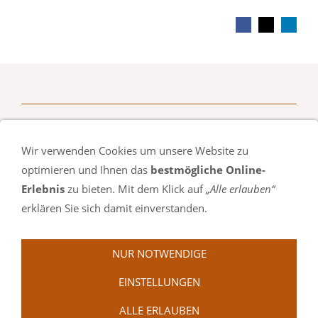
Wir verwenden Cookies um unsere Website zu
optimieren und Ihnen das
bestmögliche Online-
Erlebnis
zu bieten. Mit dem Klick auf
„Alle erlauben“
Natursalz Oase Silvia Karle | Hof 6 | DE-79677 Fröhnd-Hof
erklären Sie sich damit einverstanden.
Telefon: +49 (0) 7673 / 285 | Mobil: +49 (0) 173 96 75 231
Impressum
|
Datenschutz
NUR NOTWENDIGE
EINSTELLUNGEN
ALLE ERLAUBEN